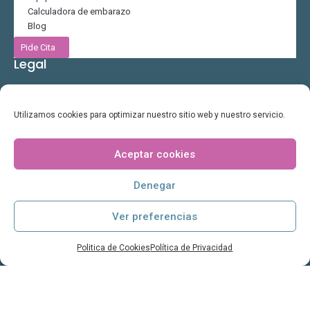
Calculadora de embarazo
Blog
Pide Cita
Legal
Política de Privacidad
Politica de Cookies
Utilizamos cookies para optimizar nuestro sitio web y nuestro servicio.
Aviso Legal
Contacto
Aceptar cookies
C/ Ramon y Cajal 9, 30202Cartagena
Denegar
info@clinicamatrioska.es
968 39 20 29
Ver preferencias
Horario
Politica de Cookies
Política de Privacidad
Lun-Vie 9h a 13h y 16h a 21h
Sab 10:30h a 13:30h (bajo cita previa)