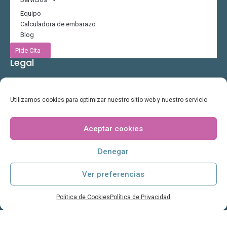
Equipo
Calculadora de embarazo
Blog
Pide Cita
Legal
Política de Privacidad
Politica de Cookies
Utilizamos cookies para optimizar nuestro sitio web y nuestro servicio.
Aviso Legal
Contacto
Aceptar cookies
C/ Ramon y Cajal 9, 30202Cartagena
Denegar
info@clinicamatrioska.es
968 39 20 29
Ver preferencias
Horario
Politica de Cookies
Política de Privacidad
Lun-Vie 9h a 13h y 16h a 21h
Sab 10:30h a 13:30h (bajo cita previa)