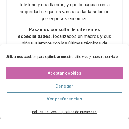
teléfono y nos llaméis, y que lo hagáis con la
seguridad de que os vamos a dar la solución
que esperáis encontrar.
Pasamos consulta de diferentes
especialidades
, focalizados en madres y sus
niños, siempre con las últimas técnicas de
diagnóstico.
Utilizamos cookies para optimizar nuestro sitio web y nuestro servicio.
Si una palabra puede definir esta clínica, sin
duda es
calidad
. No solo porque lo digamos
Aceptar cookies
nosotros, sino porque pacientes que ya hemos
atendido lo dicen. Por nuestras instalaciones,
Denegar
servicios, atención al cliente, y nuestra calidad
bienvenida.
Ver preferencias
Al pedirnos cita, o entrar por nuestra puerta, te
Politica de Cookies
Política de Privacidad
sentirás como en casa, porque sabemos lo
importante que es eso, sobre todo cuando se
vive una experiencia tan importante como la de